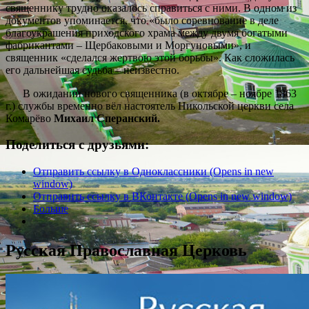
священнику трудно оказалось справиться с ними. В одном из
документов упоминается, что «было соревнование в деле
благоукрашения приходского храма между двумя богатыми
фабрикантами – Щербаковыми и Моргуновыми», и
священник «сделался жертвою этой борьбы». Как сложилась
его дальнейшая судьба – неизвестно.
В ожидании нового священника (в октябре – ноябре 1863
г.) службы временно вёл настоятель Никольской церкви села
Комарёво
Михаил Сперанский.
Поделиться с друзьями:
Отправить ссылку в Одноклассники (Opens in new
window)
Отправить ссылку в ВКонтакте (Opens in new window)
Больше
Русская Православная Церковь