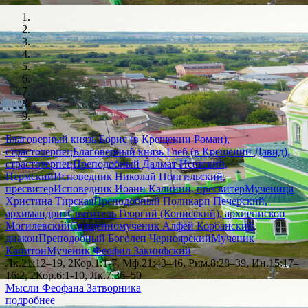
Благоверный князь Борис (в Крещении Роман),
страстотерпец
Благоверный князь Глеб (в Крещении Давид),
страстотерпец
Преподобный Далмат Исетский,
Пермский
Исповедник Николай Понгильский,
пресвитер
Исповедник Иоанн Калинин, пресвитер
Мученица
Христина Тирская
Преподобный Поликарп Печерский,
архимандрит
Святитель Георгий (Конисский), архиепископ
Могилевский
Священномученик Алфей Корбанский,
диакон
Преподобный Боголеп Черноярский
Мученик
Капитон
Мученик Феофил Закинфский
Лк.21:12–19, 2Кор.1:1-7, Мф.21:43–46, Рим.8:28–39, Ин.15:17–
16:2, 2Кор.6:1-10, Лк.7:36–50
Мысли Феофана Затворника
подробнее