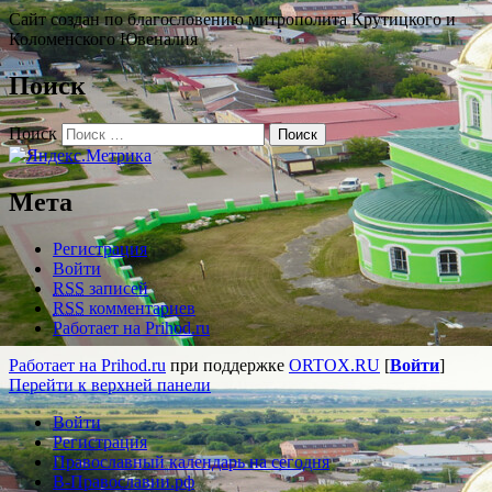
Сайт создан по благословению митрополита Крутицкого и
Коломенского Ювеналия
Поиск
Поиск
Мета
Регистрация
Войти
RSS
записей
RSS
комментариев
Работает на Prihod.ru
Работает на Prihod.ru
при поддержке
ORTOX.RU
[
Войти
]
Перейти к верхней панели
Войти
Регистрация
Православный календарь на сегодня
В-Православии.рф