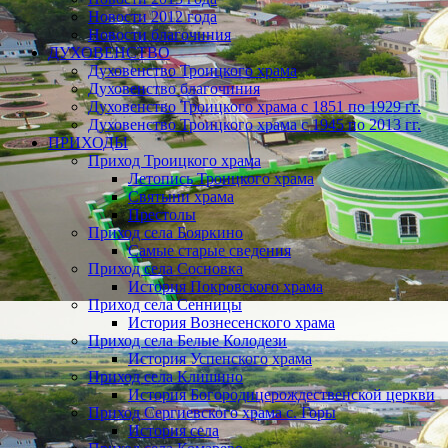
Новости 2012 года
Новости благочиния
ДУХОВЕНСТВО
Духовенство Троицкого храма
Духовенство благочиния
Духовенство Троицкого храма с 1851 по 1929 гг.
Духовенство Троицкого храма с 1945 по 2013 гг.
ПРИХОДЫ
Приход Троицкого храма
Летопись Троицкого храма
Святыни храма
Престолы
Приход села Бояркино
Самые старые сведения
Приход села Сосновка
История Покровского храма
Приход села Сенницы
История Вознесенского храма
Приход села Белые Колодези
История Успенского храма
Приход села Клишино
История Богородицерождественской церкви
Приход Сергиевского храма с. Горы
История села