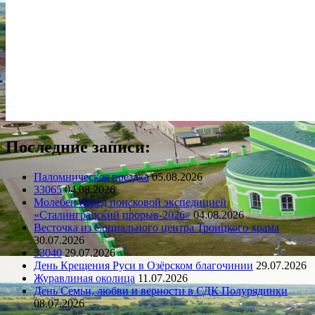
Последние записи:
Паломническая поездка
05.08.2026
33065
04.08.2026
Молебен перед поисковой экспедицией
«Сталинградский прорыв-2026»
04.08.2026
Весточка из Социального центра Троицкого храма
30.07.2026
33040
29.07.2026
День Крещения Руси в Озёрском благочинии
29.07.2026
Журавлиная околица
11.07.2026
День Семьи, любви и верности в СДК Полурядинки
08.07.2026