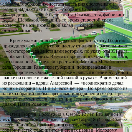
сделал для образов иконостаса шесть риз с золочёными
рамами. Однако две из них – с образов Спасителя и
Богородицы — вскоре были сняты. Оказывается, фабрикант
Козьма Щербаков, бывший в то время старостой храма,
возложил на эти иконы свой вклад — серебряные
позолоченные ризы.
Кроме улаживания подобных конфликтов, отцу Георгию
приходилось оберегать свою паству от влияния раскольников
– «сектаторов», за действиями которых, по указу от 1851 года,
он обязан был следить. Время от времени в Озёрах появлялся,
а то и жил по 2 – 3 недели крестьянин Михаил Михайлов из
села Городищи Рязанской губернии, подозреваемый в
«сектаторстве». Однажды он даже «являлся в селе в чугунной
шапке на голове и с железной палкой в руках». В доме одной
из раскольниц – вдовы Андреевой — «неоднократно делал
ночные собрания в 11 и 12 часов вечера». Во время одного из
таких собраний он был арестован и выдворен из Озёр. При
аресте присутствовали священник Георгий Фаворский и
диакон Павел Розанов.
Отец Георгий прослужил в Озёрах 12 лет. Его записи в
метрических книгах обрываются в октябре 1863 года. Скорее
всего, причиной прекращения его служения стали распри и
соперничество фабрикантов в стенах церкви. Молодому