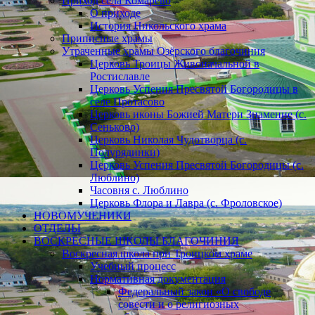
Приход села Комарево
О приходе
История Никольского храма
Приписные храмы
Утраченные храмы Озёрского благочиния
Церковь Троицы Живоначальной в
Ростиславле
Церковь Успения Пресвятой Богородицы в
селе Протасово
Церковь иконы Божией Матери Знамение (с.
Сеньково)
Церковь Николая Чудотворца (с.
Полурядинки)
Церковь Успения Пресвятой Богородицы (с.
Люблино)
Часовня с. Люблино
Церковь Флора и Лавра (с. Фроловское)
НОВОМУЧЕНИКИ
ОТДЕЛЫ
ВОСКРЕСНЫЕ ШКОЛЫ БЛАГОЧИНИЯ
Воскресная школа при Троицком храме
Учебный процесс
Нормативная документация
Федеральный закон «О свободе
совести и о религиозных