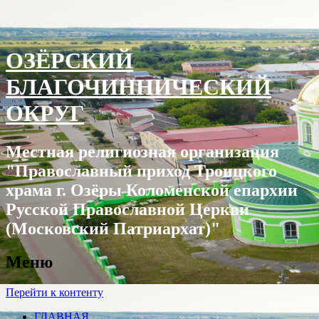
ОЗЁРСКИЙ
БЛАГОЧИННИЧЕСКИЙ
ОКРУГ
Местная религиозная организация
"Православный приход Троицкого
храма г. Озëры Коломенской епархии
Русской Православной Церкви
(Московский Патриархат)"
Меню
Перейти к контенту
ГЛАВНАЯ