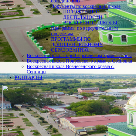
объединениях»
Документы по воскресной школе
ПОЛОЖЕНИЕ О
ДЕЯТЕЛЬНОСТИ
ВОСКРЕСНОЙ ШКОЛЫ.
Программы по вероучительным
предметам.
ПРОГРАММЫ ПО
ДОПОЛНИТЕЛЬНОМУ
ОБРАЗОВАНИЮ.
Воскресная школа при Сергиевском храме с. Горы
Воскресная школа Покровского храма с. Сосновка
Воскресная школа Вознесенского храма с.
Сенницы
КОНТАКТЫ