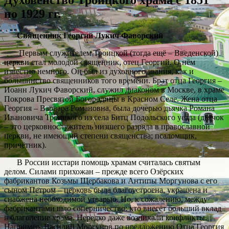
по 1929 гг.
Священник Георгий Лукич Фаворский
Первым служителем Троицкой (тогда ещё – Введенской)
церкви стал молодой священник, отец Георгий. О нём
известно немного. Он был из духовного звания, как и
большинство священников того времени. Брат отца Георгия –
Иоанн Лукич Фаворский, служил диаконом в Москве, в храме
Покрова Пресвятой Богородицы в Красном Селе. Жена отца
Георгия – Варвара Романовна, была дочерью дьячка Романа
Ивановича Троицкого из села Битц Подольского уезда (дьячок
– это церковнослужитель низшего разряда в православной
церкви, не имеющий степени священства; псаломщик,
причётник).
В России исстари помощь храмам считалась святым
делом. Силами прихожан – прежде всего Озёрских
фабрикантов Козьмы Щербакова и Антипы Моргунова с его
сыном Петром – церковь была благоустроена, украшена и
снабжена необходимой утварью. Но, к сожалению, между
фабрикантами шло соперничество: кто внесёт больший вклад
в благолепие храма. Нередко даже возникали конфликты.
Например, Василий Моргунов по предложению Отца Георгия