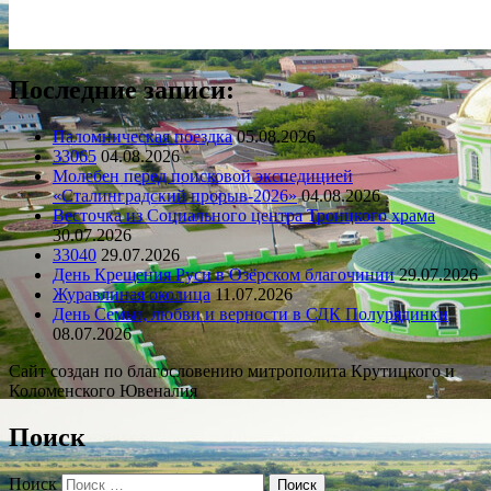
Последние записи:
Паломническая поездка
05.08.2026
33065
04.08.2026
Молебен перед поисковой экспедицией
«Сталинградский прорыв-2026»
04.08.2026
Весточка из Социального центра Троицкого храма
30.07.2026
33040
29.07.2026
День Крещения Руси в Озёрском благочинии
29.07.2026
Журавлиная околица
11.07.2026
День Семьи, любви и верности в СДК Полурядинки
08.07.2026
Сайт создан по благословению митрополита Крутицкого и
Коломенского Ювеналия
Поиск
Поиск