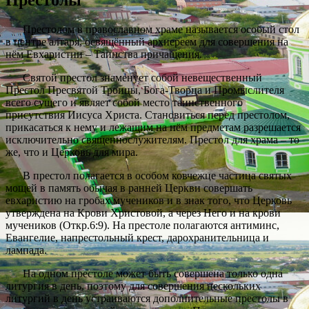
Престолом в православном храме называется особый стол
в центре алтаря, освящённый архиереем для совершения на
нём Евхаристии – Таинства причащения.
Святой престол знаменует собой невещественный
Престол Пресвятой Троицы, Бога-Творца и Промыслителя
всего сущего и являет собой место таинственного
присутствия Иисуса Христа. Становиться перед престолом,
прикасаться к нему и лежащим на нём предметам разрешается
исключительно священнослужителям. Престол для храма – то
же, что и Церковь для мира.
В престол полагается в особом ковчежце частица святых
мощей в память обычая в ранней Церкви совершать
евхаристию на гробах мучеников и в знак того, что Церковь
утверждена на Крови Христовой, а через Него и на крови
мучеников (Откр.6:9). На престоле полагаются антиминс,
Евангелие, напрестольный крест, дарохранительница и
лампада.
На одном престоле может быть совершена только одна
литургия в день, поэтому для совершения нескольких
литургий в день устраиваются дополнительные престолы в