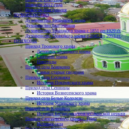
Новости 2012 года
Новости благочиния
ДУХОВЕНСТВО
Духовенство Троицкого храма
Духовенство благочиния
Духовенство Троицкого храма с 1851 по 1929 гг.
Духовенство Троицкого храма с 1945 по 2013 гг.
ПРИХОДЫ
Приход Троицкого храма
Летопись Троицкого храма
Святыни храма
Престолы
Приход села Бояркино
Самые старые сведения
Приход села Сосновка
История Покровского храма
Приход села Сенницы
История Вознесенского храма
Приход села Белые Колодези
История Успенского храма
Приход села Клишино
История Богородицерождественской церкви
Приход Сергиевского храма с. Горы
История села