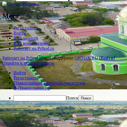
Мета
Регистрация
Войти
RSS
записей
RSS
комментариев
Работает на Prihod.ru
Работает на Prihod.ru
при поддержке
ORTOX.RU
[
Войти
]
Перейти к верхней панели
Войти
Регистрация
Православный календарь на сегодня
В-Православии.рф
Поиск