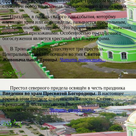
специальных пристройках – приделах. Приделом может
служить и особо выделенная часть основного здания храма.
Праздник в память святого или события, которому
посвящён храм или его приделы, называется престольным,
или храмовым, праздником. Это праздник местного значения,
отмечаемый прихожанами. Особенностью праздничного
богослужения является крестный ход вокруг храма.
В Троицком храме существуют три престола.
Центральный престол освящён во имя
Святой
Живоначальной Троицы
.
Читать полностью…
Престол северного придела освящён в честь праздника
Введения во храм Пресвятой Богородицы
. В настоящее
время в этом приделе совершается Таинство Святого
Крещения. В честь праздника Введения этот престол был
освящён не случайно.
Читать полностью…