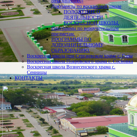
объединениях»
Документы по воскресной школе
ПОЛОЖЕНИЕ О
ДЕЯТЕЛЬНОСТИ
ВОСКРЕСНОЙ ШКОЛЫ.
Программы по вероучительным
предметам.
ПРОГРАММЫ ПО
ДОПОЛНИТЕЛЬНОМУ
ОБРАЗОВАНИЮ.
Воскресная школа при Сергиевском храме с. Горы
Воскресная школа Покровского храма с. Сосновка
Воскресная школа Вознесенского храма с.
Сенницы
КОНТАКТЫ