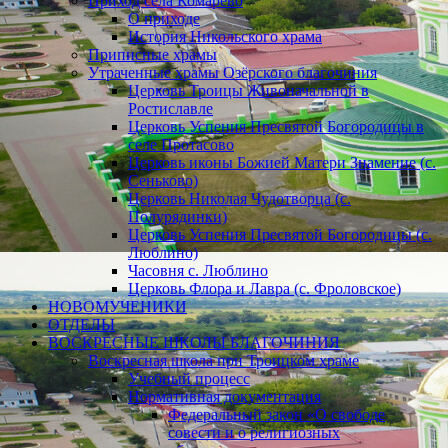
Приход села Комарево
О приходе
История Никольского храма
Приписные храмы
Утраченные храмы Озёрского благочиния
Церковь Троицы Живоначальной в
Ростиславле
Церковь Успения Пресвятой Богородицы в
селе Протасово
Церковь иконы Божией Матери Знамение (с.
Сеньково)
Церковь Николая Чудотворца (с.
Полурядинки)
Церковь Успения Пресвятой Богородицы (с.
Люблино)
Часовня с. Люблино
Церковь Флора и Лавра (с. Фроловское)
НОВОМУЧЕНИКИ
ОТДЕЛЫ
ВОСКРЕСНЫЕ ШКОЛЫ БЛАГОЧИНИЯ
Воскресная школа при Троицком храме
Учебный процесс
Нормативная документация
Федеральный закон «О свободе
совести и о религиозных