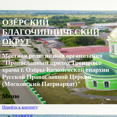
ОЗЁРСКИЙ
БЛАГОЧИННИЧЕСКИЙ
ОКРУГ
Местная религиозная организация
"Православный приход Троицкого
храма г. Озëры Коломенской епархии
Русской Православной Церкви
(Московский Патриархат)"
Меню
Перейти к контенту
ГЛАВНАЯ