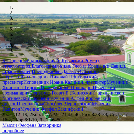
Благоверный князь Борис (в Крещении Роман),
страстотерпец
Благоверный князь Глеб (в Крещении Давид),
страстотерпец
Преподобный Далмат Исетский,
Пермский
Исповедник Николай Понгильский,
пресвитер
Исповедник Иоанн Калинин, пресвитер
Мученица
Христина Тирская
Преподобный Поликарп Печерский,
архимандрит
Святитель Георгий (Конисский), архиепископ
Могилевский
Священномученик Алфей Корбанский,
диакон
Преподобный Боголеп Черноярский
Мученик
Капитон
Мученик Феофил Закинфский
Лк.21:12–19, 2Кор.1:1-7, Мф.21:43–46, Рим.8:28–39, Ин.15:17–
16:2, 2Кор.6:1-10, Лк.7:36–50
Мысли Феофана Затворника
подробнее