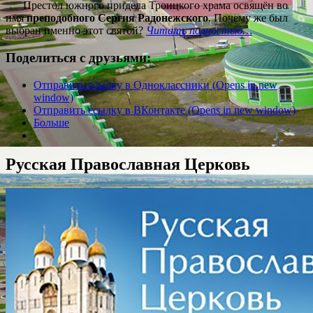
Престол южного придела Троицкого храма освящён во
имя
преподобного Сергия Радонежского
. Почему же был
выбран именно этот святой?
Читать полностью…
Поделиться с друзьями:
Отправить ссылку в Одноклассники (Opens in new
window)
Отправить ссылку в ВКонтакте (Opens in new window)
Больше
Русская Православная Церковь