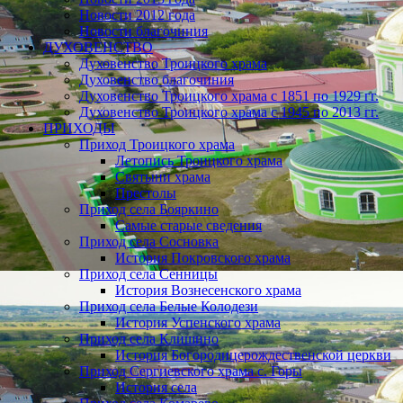
Новости 2012 года
Новости благочиния
ДУХОВЕНСТВО
Духовенство Троицкого храма
Духовенство благочиния
Духовенство Троицкого храма с 1851 по 1929 гг.
Духовенство Троицкого храма с 1945 по 2013 гг.
ПРИХОДЫ
Приход Троицкого храма
Летопись Троицкого храма
Святыни храма
Престолы
Приход села Бояркино
Самые старые сведения
Приход села Сосновка
История Покровского храма
Приход села Сенницы
История Вознесенского храма
Приход села Белые Колодези
История Успенского храма
Приход села Клишино
История Богородицерождественской церкви
Приход Сергиевского храма с. Горы
История села