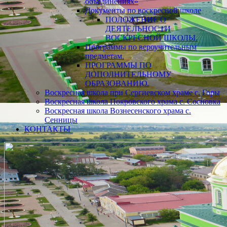
объединениях»
Документы по воскресной школе
ПОЛОЖЕНИЕ О
ДЕЯТЕЛЬНОСТИ
ВОСКРЕСНОЙ ШКОЛЫ.
Программы по вероучительным
предметам.
ПРОГРАММЫ ПО
ДОПОЛНИТЕЛЬНОМУ
ОБРАЗОВАНИЮ.
Воскресная школа при Сергиевском храме с. Горы
Воскресная школа Покровского храма с. Сосновка
Воскресная школа Вознесенского храма с.
Сенницы
КОНТАКТЫ