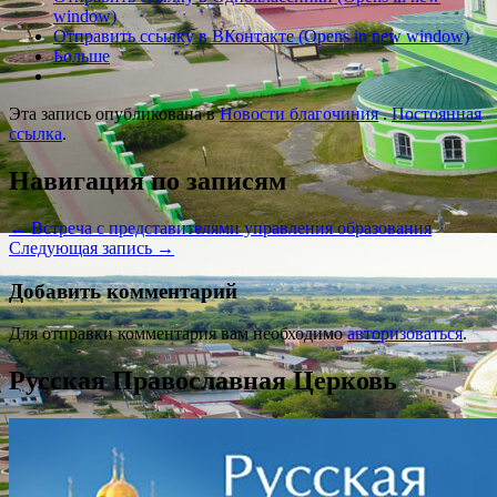
window)
Отправить ссылку в ВКонтакте (Opens in new window)
Больше
Эта запись опубликована в
Новости благочиния
.
Постоянная
ссылка
.
Навигация по записям
←
Встреча с представителями управления образования
Следующая запись
→
Добавить комментарий
Для отправки комментария вам необходимо
авторизоваться
.
Русская Православная Церковь