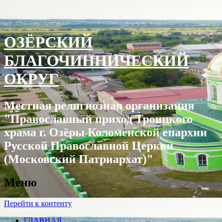
ОЗЁРСКИЙ
БЛАГОЧИННИЧЕСКИЙ
ОКРУГ
Местная религиозная организация
"Православный приход Троицкого
храма г. Озëры Коломенской епархии
Русской Православной Церкви
(Московский Патриархат)"
Меню
Перейти к контенту
ГЛАВНАЯ