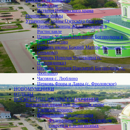
Приход села Комарево
О приходе
История Никольского храма
Приписные храмы
Утраченные храмы Озёрского благочиния
Церковь Троицы Живоначальной в
Ростиславле
Церковь Успения Пресвятой Богородицы в
селе Протасово
Церковь иконы Божией Матери Знамение (с.
Сеньково)
Церковь Николая Чудотворца (с.
Полурядинки)
Церковь Успения Пресвятой Богородицы (с.
Люблино)
Часовня с. Люблино
Церковь Флора и Лавра (с. Фроловское)
НОВОМУЧЕНИКИ
ОТДЕЛЫ
ВОСКРЕСНЫЕ ШКОЛЫ БЛАГОЧИНИЯ
Воскресная школа при Троицком храме
Учебный процесс
Нормативная документация
Федеральный закон «О свободе
совести и о религиозных