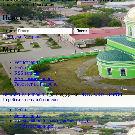
Коломенского Ювеналия
Поиск
Поиск
Мета
Регистрация
Войти
RSS
записей
RSS
комментариев
Работает на Prihod.ru
Работает на Prihod.ru
при поддержке
ORTOX.RU
[
Войти
]
Перейти к верхней панели
Войти
Регистрация
Православный календарь на сегодня
В-Православии.рф