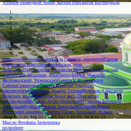
Успение праведной Анны, матери Пресвятой Богородицы
Священномученик Александр Сахаров, пресвитер
Святая
Олимпиада Константинопольская, дева,
диакониса
Преподобная Евпраксия Константинопольская,
Тавеннская, Младшая, дева
Преподобный Макарий
Желтоводский, Унженский
Память V Вселенского
Собора
Священномученик Николай Удинцев,
пресвитер
Исповедница Ираида Тихова
Мученик Александр
Фригиец, врач
Праведная Анна, мать Пресвятой
Богородицы
Мученик Аттал Лионский
Мученица Библиада
Лионская
Мученик Епагаф Лионский
Мученик Матур
Лионский
Священномученик Санкт Лионский, диакон
2Кор.1:12-20, Мф.22:23–33, Гал.4:22–31, Лк.8:16–21
Мысли Феофана Затворника
подробнее