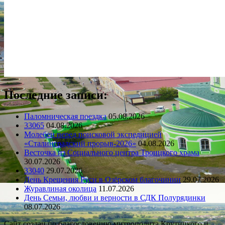
Последние записи:
Паломническая поездка
05.08.2026
33065
04.08.2026
Молебен перед поисковой экспедицией
«Сталинградский прорыв-2026»
04.08.2026
Весточка из Социального центра Троицкого храма
30.07.2026
33040
29.07.2026
День Крещения Руси в Озёрском благочинии
29.07.2026
Журавлиная околица
11.07.2026
День Семьи, любви и верности в СДК Полурядинки
08.07.2026
Сайт создан по благословению митрополита Крутицкого и